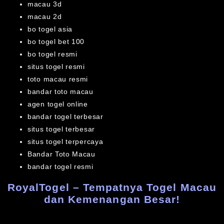
macau 3d
macau 2d
bo togel asia
bo togel bet 100
bo togel resmi
situs togel resmi
toto macau resmi
bandar toto macau
agen togel online
bandar togel terbesar
situs togel terbesar
situs togel terpercaya
Bandar Toto Macau
bandar togel resmi
RoyalTogel – Tempatnya Togel Macau
dan Kemenangan Besar!